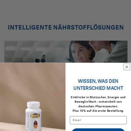
INTELLIGENTE NÄHRSTOFFLÖSUNGEN
WISSEN, WAS DEN
UNTERSCHIED MACHT
Einblicke in Blutzucker, Energie und
Beweglichkeit - entwickelt von
Unsere Produkte basieren auf sorgfältig ausgewählten
deutschen Pharmazeuten.
Plus 10% auf die erste Bestellung.
Naturrohstoffen, kombiniert mit moderner Extraktion
Email
und einer klaren Nährstofflogik.
So wird die Aufnahme von Nährstoffen
sinnvoll ergänzt